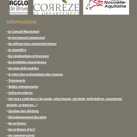
Informations
•
le Conseil Municipal
•
le personnel communal
•
les démarches administratives
•
le cimetière
•
les réalisations et travaux
•
les bulletins municipaux
•
les marchés publics
•
le plan des préventions des risques
•
Transports
•
Salles communales
•
Infrastructures
•
Services extérieurs (la poste, pharmacie, dentiste, infirmières, assistante
sociale, urgences...)
•
Gestion des déchets
•
Développement durable
•
les artisans
•
les artisans d'art
•
les commerçants