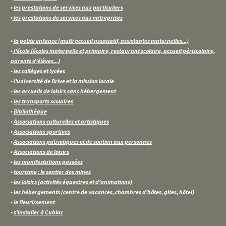
•
les prestations de services aux particuliers
•
les prestations de services aux entreprises
•
la petite enfance (multi accueil associatif, assistantes maternelles...)
•
l'école (écoles maternelle et primaire, restaurant scolaire, accueil périscolaire,
parents d'élèves...)
•
les collèges et lycées
•
l'université de Brive et la mission locale
•
les accueils de loisirs sans hébergement
•
les transports scolaires
•
Bibliothèque
•
Associations culturelles et artistiques
•
Associations sportives
•
Associations patriotiques et de soutien aux personnes
•
Associations de loisirs
•
les manifestations passées
•
tourisme : le sentier des mines
•
les loisirs (activités équestres et d'animations)
•
les hébergements (centre de vacances, chambres d'hôtes, gites, hôtel)
•
le fleurissement
•
s'installer à Cublac