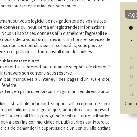
e privée ou à la réputation des personnes.
Ag
ment sur votre logiciel de navigation lors de vos visites
 de données qui nous sert à enregistrer des informations
e. Nous utilisons ces données afin d’améliorer l’agréabilité
de nous aider à vous fournir des informations et services de
L
ez pas que ces données soient collectées, vous pouvez
e a ce qu’il rejette toute installation de cookies.
3
cublac.correze.net
se tout site internet ou tout autre support à le citer ou à
10
ointant vers son contenu sous réserve:
17
 pas imbriquées à l'intérieur des pages d'un autre site,
e fenêtre
24
lien, en particulier lorsqu'il s'agit d'un lien direct sur un
31
lien est valable pour tout support, à l'exception de ceux
Consul
tère polémique, pornographique, xénophobe ou pouvant,
e à la sensibilité du plus grand nombre. Toute utilisation
net » à des fins commerciales et publicitaires est interdite.
roit de demander la suppression d'un lien qu'elle estime