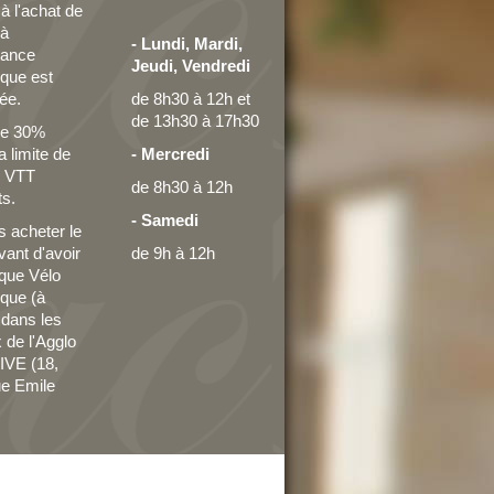
 à l'achat de
 à
- Lundi, Mardi,
tance
Jeudi, Vendredi
ique est
ée.
de 8h30 à 12h
et
de
13h30 à 17h30
de 30%
a limite de
- Mercredi
- VTT
de 8h30 à 12h
ts.
- Samedi
 acheter le
vant d'avoir
de 9h à 12h
que Vélo
ique (à
r dans les
 de l'Agglo
IVE (18,
e Emile