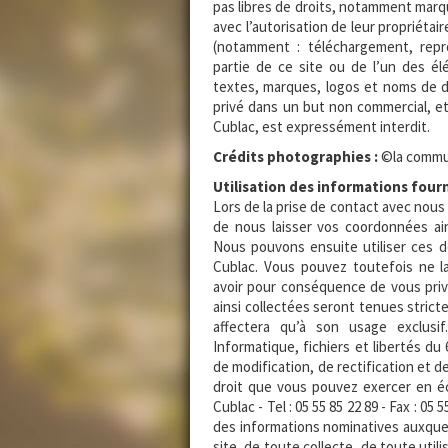
pas libres de droits, notamment marque
avec l’autorisation de leur propriétai
(notamment : téléchargement, repr
partie de ce site ou de l’un des é
textes, marques, logos et noms de d
privé dans un but non commercial, et
Cublac, est expressément interdit.
Crédits photographies :
©la commu
Utilisation des informations four
Lors de la prise de contact avec nous
de nous laisser vos coordonnées ai
Nous pouvons ensuite utiliser ces 
Cublac. Vous pouvez toutefois ne l
avoir pour conséquence de vous prive
ainsi collectées seront tenues strict
affectera qu’à son usage exclusif
Informatique, fichiers et libertés du
de modification, de rectification et
droit que vous pouvez exercer en écr
Cublac - Tel : 05 55 85 22 89 - Fax : 05
des informations nominatives auxquell
site, de toute collecte, de toute uti