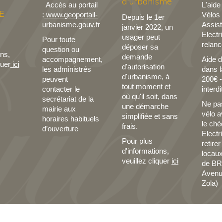
d'urbanisme
Accès au portail
L'aide
E
:
www.geoportail-
Vélos
Depuis le 1er
urbanisme.gouv.fr
Assis
janvier 2022, un
Electr
usager peut
Pour toute
relanc
déposer sa
question ou
ons,
demande
accompagnement,
Aide 
quer
ici
d'autorisation
les administrés
dans l
d'urbanisme, à
peuvent
200€ 
tout moment et
contacter le
interdi
où qu'il soit, dans
secrétariat de la
Ne pas
une démarche
mairie aux
vélo a
simplifiée et sans
horaires habituels
le chè
frais.
d’ouverture
Electr
Pour plus
retire
d'informations,
locaux
veuillez cliquer
ici
de BR
Avenu
Zola)