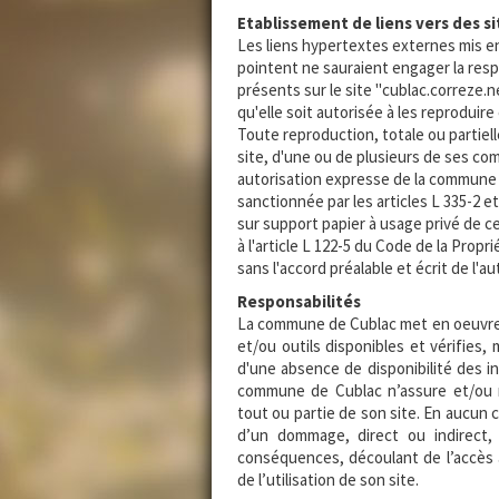
Etablissement de liens vers des si
Les liens hypertextes externes mis en 
pointent ne sauraient engager la res
présents sur le site "cublac.correze.ne
qu'elle soit autorisée à les reproduire
Toute reproduction, totale ou partiel
site, d'une ou de plusieurs de ses co
autorisation expresse de la commune 
sanctionnée par les articles L 335-2 e
sur support papier à usage privé de c
à l'article L 122-5 du Code de la Propr
sans l'accord préalable et écrit de l'a
Responsabilités
La commune de Cublac met en oeuvre 
et/ou outils disponibles et vérifies,
d'une absence de disponibilité des in
commune de Cublac n’assure et/ou n
tout ou partie de son site. En aucun
d’un dommage, direct ou indirect, 
conséquences, découlant de l’accès à
de l’utilisation de son site.