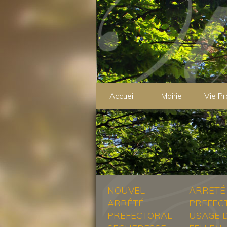
Accueil
Mairie
Vie Pr
NOUVEL
ARRETÉ
ARRÊTÉ
PREFEC
PREFECTORAL
USAGE 