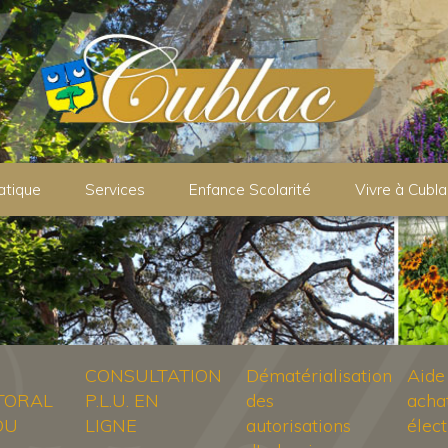
atique
Services
Enfance Scolarité
Vivre à Cubla
CONSULTATION
Dématérialisation
Aide
TORAL
P.L.U. EN
des
acha
DU
LIGNE
autorisations
élect