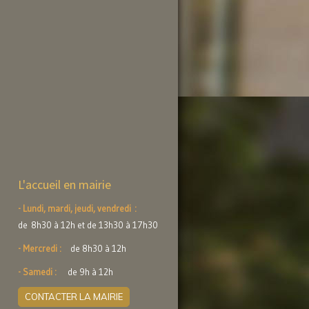
L'accueil en mairie
- Lundi, mardi, jeudi, vendredi :
de 8h30 à 12h et de 13h30 à 17h30
- Mercredi :
de 8h30 à 12h
- Samedi :
de 9h à 12h
CONTACTER LA MAIRIE