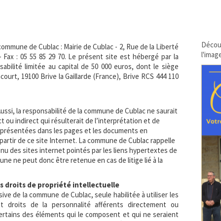
Découv
 commune de Cublac : Mairie de Cublac - 2, Rue de la Liberté
l'imag
 - Fax : 05 55 85 29 70. Le présent site est hébergé par la
bilité limitée au capital de 50 000 euros, dont le siège
court, 19100 Brive la Gaillarde (France), Brive RCS 444 110
ussi, la responsabilité de la commune de Cublac ne saurait
 ou indirect qui résulterait de l’interprétation et de
nt présentées dans les pages et les documents en
artir de ce site Internet. La commune de Cublac rappelle
enu des sites internet pointés par les liens hypertextes de
une ne peut donc être retenue en cas de litige lié à la
s droits de propriété intellectuelle
sive de la commune de Cublac, seule habilitée à utiliser les
 et droits de la personnalité afférents directement ou
ertains des éléments qui le composent et qui ne seraient