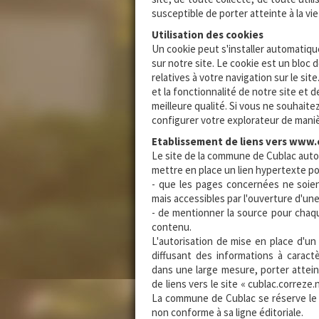
susceptible de porter atteinte à la vi
Utilisation des cookies
Un cookie peut s'installer automatique
sur notre site. Le cookie est un bloc
relatives à votre navigation sur le sit
et la fonctionnalité de notre site et 
meilleure qualité. Si vous ne souhait
configurer votre explorateur de manièr
Etablissement de liens vers www.
Le site de la commune de Cublac autori
mettre en place un lien hypertexte p
- que les pages concernées ne soient
mais accessibles par l'ouverture d'un
- de mentionner la source pour chaque 
contenu.
L'autorisation de mise en place d'un 
diffusant des informations à carac
dans une large mesure, porter atteint
de liens vers le site « cublac.correze.
La commune de Cublac se réserve le d
non conforme à sa ligne éditoriale.