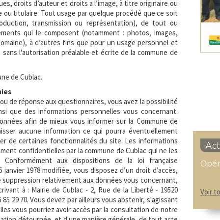
s, droits d’auteur et droits a l’image, à titre originaire ou
re ou titulaire. Tout usage par quelque procédé que ce soit
oduction, transmission ou représentation), de tout ou
léments qui le composent (notamment : photos, images,
omaine), à d’autres fins que pour un usage personnel et
 sans l'autorisation préalable et écrite de la commune de
ne de Cublac.
nies
 ou de réponse aux questionnaires, vous avez la possibilité
nsi que des informations personnelles vous concernant.
données afin de mieux vous informer sur la Commune de
aisser aucune information ce qui pourra éventuellement
r de certaines fonctionnalités du site. Les informations
Act
ement confidentielles par la commune de Cublac qui ne les
. Conformément aux dispositions de la loi française
Opér
 6 janvier 1978 modifiée, vous disposez d’un droit d’accès,
 de suppression relativement aux données vous concernant,
ivant à : Mairie de Cublac - 2, Rue de la Liberté - 19520
Voir t
 55 85 29 70. Vous devez par ailleurs vous abstenir, s'agissant
es vous pourriez avoir accès par la consultation de notre
lisation détournée, et d'une manière générale, de tout acte